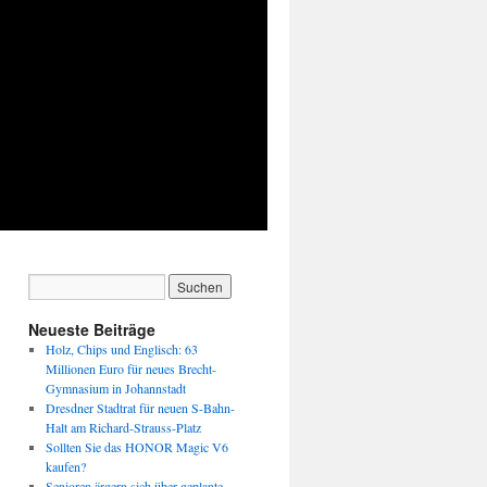
Neueste Beiträge
Holz, Chips und Englisch: 63
Millionen Euro für neues Brecht-
Gymnasium in Johannstadt
Dresdner Stadtrat für neuen S-Bahn-
Halt am Richard-Strauss-Platz
Sollten Sie das HONOR Magic V6
kaufen?
Senioren ärgern sich über geplante