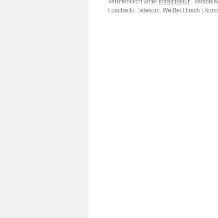
Veröffentlicht unter
Infrastruktur
|
Verschla
Loschwitz
,
Telekom
,
Weißer Hirsch
|
Komm