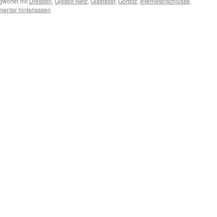
gwortet mit
Dresden
,
Gigabit-Netz
,
Glasfaser
,
Gorbitz
,
Internetanschlüsse
,
entar hinterlassen