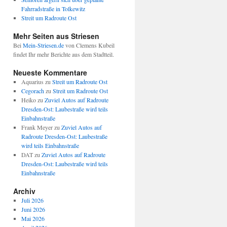
Fahrradstraße in Tolkewitz
Streit um Radroute Ost
Mehr Seiten aus Striesen
Bei
Mein-Striesen.de
von Clemens Kubeil
findet Ihr mehr Berichte aus dem Stadtteil.
Neueste Kommentare
Aquarius
zu
Streit um Radroute Ost
Cegorach
zu
Streit um Radroute Ost
Heiko
zu
Zuviel Autos auf Radroute
Dresden-Ost: Laubestraße wird teils
Einbahnstraße
Frank Meyer
zu
Zuviel Autos auf
Radroute Dresden-Ost: Laubestraße
wird teils Einbahnstraße
DAT
zu
Zuviel Autos auf Radroute
Dresden-Ost: Laubestraße wird teils
Einbahnstraße
Archiv
Juli 2026
Juni 2026
Mai 2026