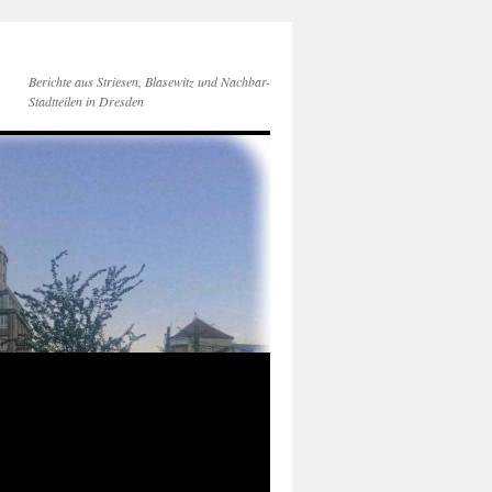
Berichte aus Striesen, Blasewitz und Nachbar-
Stadtteilen in Dresden