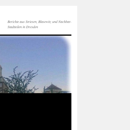
Berichte aus Striesen, Blasewitz und Nachbar-
Stadtteilen in Dresden