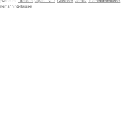
gwortet mit
Dresden
,
Gigabit-Netz
,
Glasfaser
,
Gorbitz
,
Internetanschlüsse
,
entar hinterlassen