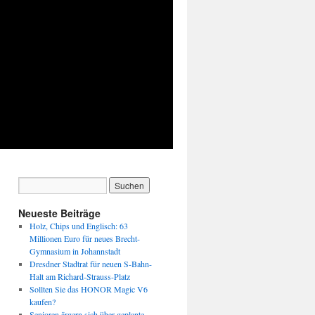
Neueste Beiträge
Holz, Chips und Englisch: 63
Millionen Euro für neues Brecht-
Gymnasium in Johannstadt
Dresdner Stadtrat für neuen S-Bahn-
Halt am Richard-Strauss-Platz
Sollten Sie das HONOR Magic V6
kaufen?
Senioren ärgern sich über geplante