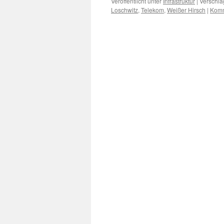
Veröffentlicht unter
Infrastruktur
|
Verschla
Loschwitz
,
Telekom
,
Weißer Hirsch
|
Komm