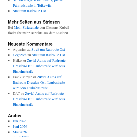
Fahrradstraße in Tolkewitz
Streit um Radroute Ost
Mehr Seiten aus Striesen
Bei
Mein-Striesen.de
von Clemens Kubeil
findet Ihr mehr Berichte aus dem Stadtteil.
Neueste Kommentare
Aquarius
zu
Streit um Radroute Ost
Cegorach
zu
Streit um Radroute Ost
Heiko
zu
Zuviel Autos auf Radroute
Dresden-Ost: Laubestraße wird teils
Einbahnstraße
Frank Meyer
zu
Zuviel Autos auf
Radroute Dresden-Ost: Laubestraße
wird teils Einbahnstraße
DAT
zu
Zuviel Autos auf Radroute
Dresden-Ost: Laubestraße wird teils
Einbahnstraße
Archiv
Juli 2026
Juni 2026
Mai 2026