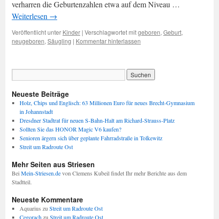
verharren die Geburtenzahlen etwa auf dem Niveau …
Weiterlesen
→
Veröffentlicht unter
Kinder
|
Verschlagwortet mit
geboren
,
Geburt
,
neugeboren
,
Säugling
|
Kommentar hinterlassen
Neueste Beiträge
Holz, Chips und Englisch: 63 Millionen Euro für neues Brecht-Gymnasium
in Johannstadt
Dresdner Stadtrat für neuen S-Bahn-Halt am Richard-Strauss-Platz
Sollten Sie das HONOR Magic V6 kaufen?
Senioren ärgern sich über geplante Fahrradstraße in Tolkewitz
Streit um Radroute Ost
Mehr Seiten aus Striesen
Bei
Mein-Striesen.de
von Clemens Kubeil findet Ihr mehr Berichte aus dem
Stadtteil.
Neueste Kommentare
Aquarius
zu
Streit um Radroute Ost
Cegorach
zu
Streit um Radroute Ost