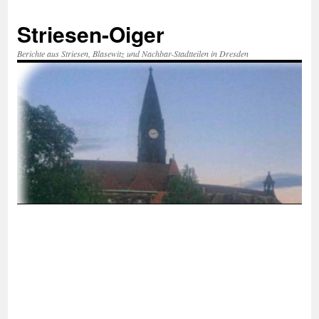
Zum
Inhalt
Striesen-Oiger
springen
Berichte aus Striesen, Blasewitz und Nachbar-Stadtteilen in Dresden