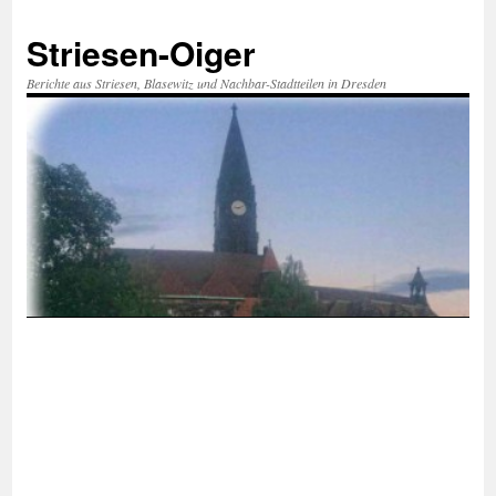
Zum
Inhalt
Striesen-Oiger
springen
Berichte aus Striesen, Blasewitz und Nachbar-Stadtteilen in Dresden