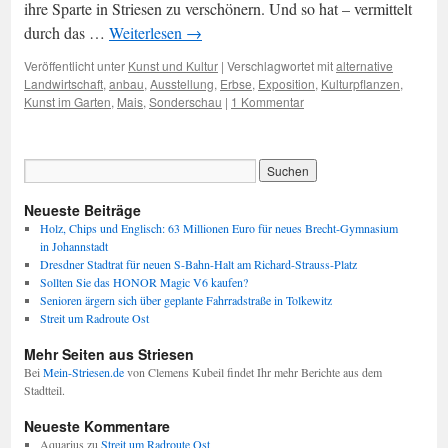
ihre Sparte in Striesen zu verschönern. Und so hat – vermittelt
durch das …
Weiterlesen
→
Veröffentlicht unter
Kunst und Kultur
|
Verschlagwortet mit
alternative
Landwirtschaft
,
anbau
,
Ausstellung
,
Erbse
,
Exposition
,
Kulturpflanzen
,
Kunst im Garten
,
Mais
,
Sonderschau
|
1 Kommentar
Neueste Beiträge
Holz, Chips und Englisch: 63 Millionen Euro für neues Brecht-Gymnasium
in Johannstadt
Dresdner Stadtrat für neuen S-Bahn-Halt am Richard-Strauss-Platz
Sollten Sie das HONOR Magic V6 kaufen?
Senioren ärgern sich über geplante Fahrradstraße in Tolkewitz
Streit um Radroute Ost
Mehr Seiten aus Striesen
Bei
Mein-Striesen.de
von Clemens Kubeil findet Ihr mehr Berichte aus dem
Stadtteil.
Neueste Kommentare
Aquarius
zu
Streit um Radroute Ost