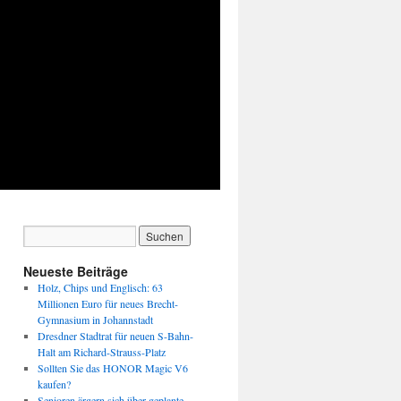
Neueste Beiträge
Holz, Chips und Englisch: 63
Millionen Euro für neues Brecht-
Gymnasium in Johannstadt
Dresdner Stadtrat für neuen S-Bahn-
Halt am Richard-Strauss-Platz
Sollten Sie das HONOR Magic V6
kaufen?
Senioren ärgern sich über geplante