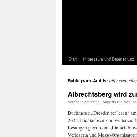
Start
Impressum und Datenschutz
büchermache
Schlagwort-Archiv:
Albrechtsberg wird z
Veröffentlicht am
30. August 2023
von
He
Buchmesse „Dresden (er)lesen“ am 
2023. Die Sachsen sind weiter ein b
Lesungen geworden: „Einfach hinset
Verlegerin und Messe-Organisator