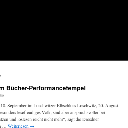
n
um Bücher-Performancetempel
iko
10. September im Loschwitzer Elbschloss Loschwitz, 20. August
esonders lesefreudiges Volk, sind aber anspruchsvoller bei
zen und loslesen reicht nicht mehr“, sagt die Dresdner
in …
Weiterlesen
→