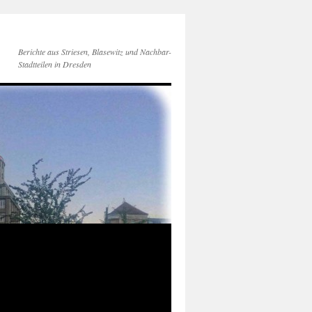
Berichte aus Striesen, Blasewitz und Nachbar-
Stadtteilen in Dresden