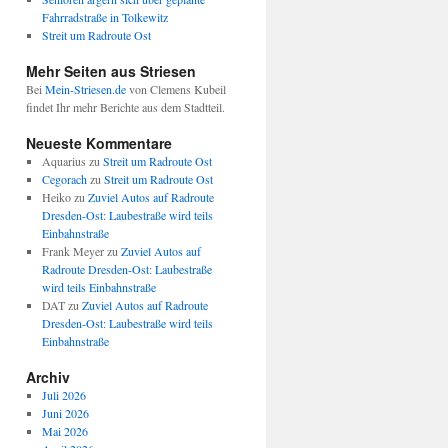
Fahrradstraße in Tolkewitz
Streit um Radroute Ost
Mehr Seiten aus Striesen
Bei
Mein-Striesen.de
von Clemens Kubeil
findet Ihr mehr Berichte aus dem Stadtteil.
Neueste Kommentare
Aquarius
zu
Streit um Radroute Ost
Cegorach
zu
Streit um Radroute Ost
Heiko
zu
Zuviel Autos auf Radroute
Dresden-Ost: Laubestraße wird teils
Einbahnstraße
Frank Meyer
zu
Zuviel Autos auf
Radroute Dresden-Ost: Laubestraße
wird teils Einbahnstraße
DAT
zu
Zuviel Autos auf Radroute
Dresden-Ost: Laubestraße wird teils
Einbahnstraße
Archiv
Juli 2026
Juni 2026
Mai 2026