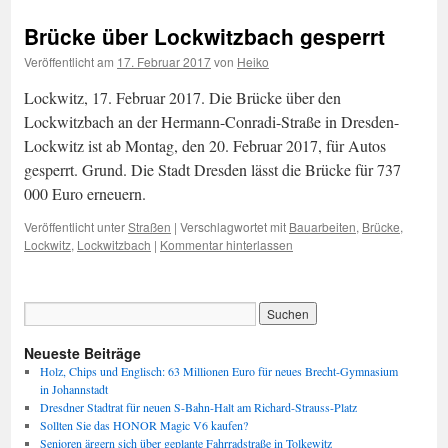
Brücke über Lockwitzbach gesperrt
Veröffentlicht am
17. Februar 2017
von
Heiko
Lockwitz, 17. Februar 2017. Die Brücke über den
Lockwitzbach an der Hermann-Conradi-Straße in Dresden-
Lockwitz ist ab Montag, den 20. Februar 2017, für Autos
gesperrt. Grund. Die Stadt Dresden lässt die Brücke für 737
000 Euro erneuern.
Veröffentlicht unter
Straßen
|
Verschlagwortet mit
Bauarbeiten
,
Brücke
,
Lockwitz
,
Lockwitzbach
|
Kommentar hinterlassen
Neueste Beiträge
Holz, Chips und Englisch: 63 Millionen Euro für neues Brecht-Gymnasium
in Johannstadt
Dresdner Stadtrat für neuen S-Bahn-Halt am Richard-Strauss-Platz
Sollten Sie das HONOR Magic V6 kaufen?
Senioren ärgern sich über geplante Fahrradstraße in Tolkewitz