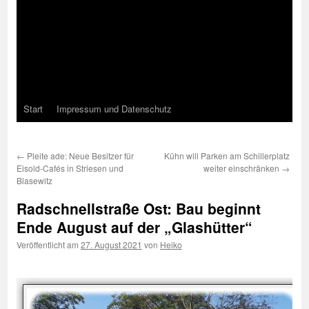
Start
Impressum und Datenschutz
←
Pleite ade: Neue Besitzer für
Kühn will Parken am Schillerplatz
Eisold-Cafés in Striesen und
weiter einschränken
→
Blasewitz
Radschnellstraße Ost: Bau beginnt
Ende August auf der „Glashütter“
Veröffentlicht am
27. August 2021
von
Heiko