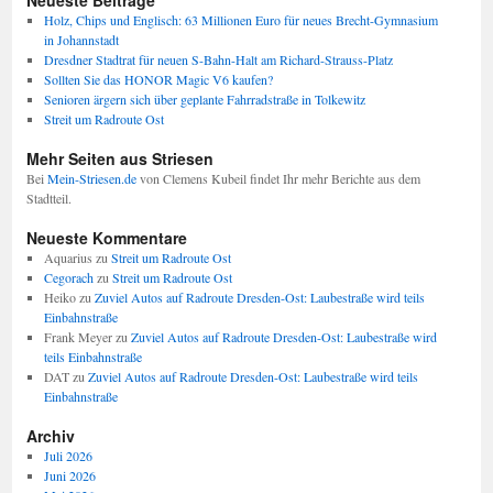
Neueste Beiträge
Holz, Chips und Englisch: 63 Millionen Euro für neues Brecht-Gymnasium
in Johannstadt
Dresdner Stadtrat für neuen S-Bahn-Halt am Richard-Strauss-Platz
Sollten Sie das HONOR Magic V6 kaufen?
Senioren ärgern sich über geplante Fahrradstraße in Tolkewitz
Streit um Radroute Ost
Mehr Seiten aus Striesen
Bei
Mein-Striesen.de
von Clemens Kubeil findet Ihr mehr Berichte aus dem
Stadtteil.
Neueste Kommentare
Aquarius
zu
Streit um Radroute Ost
Cegorach
zu
Streit um Radroute Ost
Heiko
zu
Zuviel Autos auf Radroute Dresden-Ost: Laubestraße wird teils
Einbahnstraße
Frank Meyer
zu
Zuviel Autos auf Radroute Dresden-Ost: Laubestraße wird
teils Einbahnstraße
DAT
zu
Zuviel Autos auf Radroute Dresden-Ost: Laubestraße wird teils
Einbahnstraße
Archiv
Juli 2026
Juni 2026