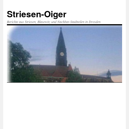
Zum
Inhalt
Striesen-Oiger
springen
Berichte aus Striesen, Blasewitz und Nachbar-Stadtteilen in Dresden