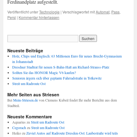
Ferdinandplatz aufgestellt.
Veröffentlicht unter
Technologie
|
Verschlagwortet mit
Automat
,
Pass
,
Persi
|
Kommentar hinterlassen
Neueste Beiträge
Holz, Chips und Englisch: 63 Millionen Euro für neues Brecht-Gymnasium
in Johannstadt
Dresdner Stadtrat für neuen S-Bahn-Halt am Richard-Strauss-Platz
Sollten Sie das HONOR Magic V6 kaufen?
Senioren ärgern sich über geplante Fahrradstraße in Tolkewitz
Streit um Radroute Ost
Mehr Seiten aus Striesen
Bei
Mein-Striesen.de
von Clemens Kubeil findet Ihr mehr Berichte aus dem
Stadtteil.
Neueste Kommentare
Aquarius
zu
Streit um Radroute Ost
Cegorach
zu
Streit um Radroute Ost
Heiko
zu
Zuviel Autos auf Radroute Dresden-Ost: Laubestraße wird teils