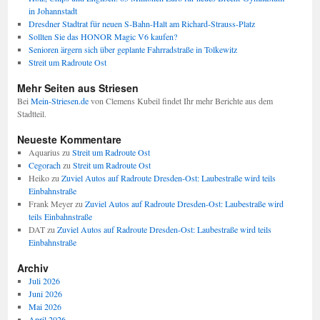
in Johannstadt
Dresdner Stadtrat für neuen S-Bahn-Halt am Richard-Strauss-Platz
Sollten Sie das HONOR Magic V6 kaufen?
Senioren ärgern sich über geplante Fahrradstraße in Tolkewitz
Streit um Radroute Ost
Mehr Seiten aus Striesen
Bei
Mein-Striesen.de
von Clemens Kubeil findet Ihr mehr Berichte aus dem
Stadtteil.
Neueste Kommentare
Aquarius
zu
Streit um Radroute Ost
Cegorach
zu
Streit um Radroute Ost
Heiko
zu
Zuviel Autos auf Radroute Dresden-Ost: Laubestraße wird teils
Einbahnstraße
Frank Meyer
zu
Zuviel Autos auf Radroute Dresden-Ost: Laubestraße wird
teils Einbahnstraße
DAT
zu
Zuviel Autos auf Radroute Dresden-Ost: Laubestraße wird teils
Einbahnstraße
Archiv
Juli 2026
Juni 2026
Mai 2026
April 2026