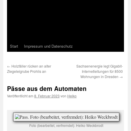
Start
Impressum und Datenschutz
←
Holzfäller rücken an alter
Sachsenenergie legt Gigabit-
Ziegeleigrube Prohlis an
Internetleitungen für 8500
Wohnungen in Dresden
→
Pässe aus dem Automaten
Veröffentlicht am
8. Februar 2023
von
Heiko
Foto (bearbeitet, verfremdet): Heiko Weckbrodt