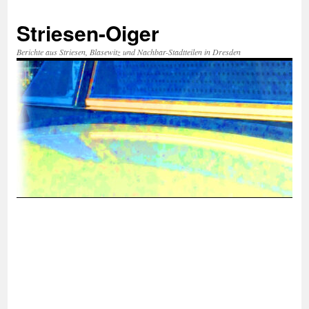
Zum
Inhalt
Striesen-Oiger
springen
Berichte aus Striesen, Blasewitz und Nachbar-Stadtteilen in Dresden