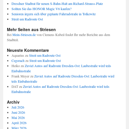
Dresdner Stadtrat für neuen S-Bahn-Halt am Richard-Strauss-Platz
Sollten Sie das HONOR Magic V6 kaufen?
Senioren ärgern sich über geplante Fahrradstraße in Tolkewitz
Streit um Radroute Ost
Mehr Seiten aus Striesen
Bei
Mein-Striesen.de
von Clemens Kubeil findet Ihr mehr Berichte aus dem
Stadtteil.
Neueste Kommentare
Aquarius
zu
Streit um Radroute Ost
Cegorach
zu
Streit um Radroute Ost
Heiko
zu
Zuviel Autos auf Radroute Dresden-Ost: Laubestraße wird teils
Einbahnstraße
Frank Meyer
zu
Zuviel Autos auf Radroute Dresden-Ost: Laubestraße wird
teils Einbahnstraße
DAT
zu
Zuviel Autos auf Radroute Dresden-Ost: Laubestraße wird teils
Einbahnstraße
Archiv
Juli 2026
Juni 2026
Mai 2026
April 2026
März 2026