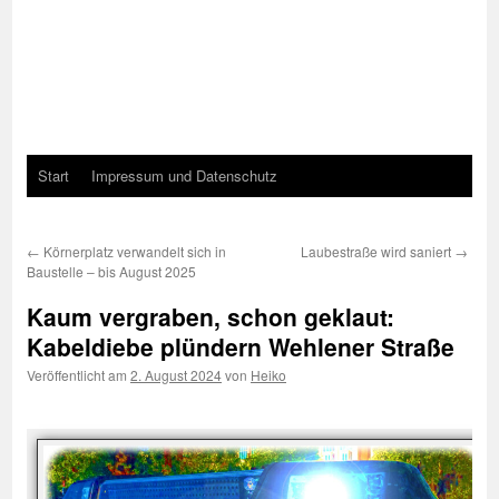
Start
Impressum und Datenschutz
←
Körnerplatz verwandelt sich in
Laubestraße wird saniert
→
Baustelle – bis August 2025
Kaum vergraben, schon geklaut:
Kabeldiebe plündern Wehlener Straße
Veröffentlicht am
2. August 2024
von
Heiko