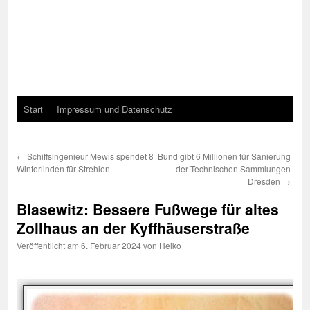
Start
Impressum und Datenschutz
←
Schiffsingenieur Mewis spendet 8
Bund gibt 6 Millionen für Sanierung
Winterlinden für Strehlen
der Technischen Sammlungen
Dresden
→
Blasewitz: Bessere Fußwege für altes
Zollhaus an der Kyffhäuserstraße
Veröffentlicht am
6. Februar 2024
von
Heiko