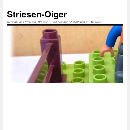
Zum
Inhalt
Striesen-Oiger
springen
Berichte aus Striesen, Blasewitz und Nachbar-Stadtteilen in Dresden