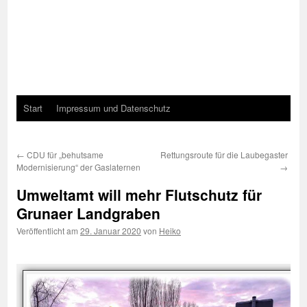
Start
Impressum und Datenschutz
←
CDU für „behutsame
Rettungsroute für die Laubegaster
Modernisierung“ der Gaslaternen
→
Umweltamt will mehr Flutschutz für
Grunaer Landgraben
Veröffentlicht am
29. Januar 2020
von
Heiko