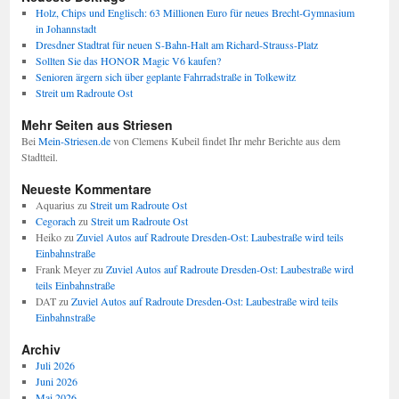
Holz, Chips und Englisch: 63 Millionen Euro für neues Brecht-Gymnasium
in Johannstadt
Dresdner Stadtrat für neuen S-Bahn-Halt am Richard-Strauss-Platz
Sollten Sie das HONOR Magic V6 kaufen?
Senioren ärgern sich über geplante Fahrradstraße in Tolkewitz
Streit um Radroute Ost
Mehr Seiten aus Striesen
Bei
Mein-Striesen.de
von Clemens Kubeil findet Ihr mehr Berichte aus dem
Stadtteil.
Neueste Kommentare
Aquarius
zu
Streit um Radroute Ost
Cegorach
zu
Streit um Radroute Ost
Heiko
zu
Zuviel Autos auf Radroute Dresden-Ost: Laubestraße wird teils
Einbahnstraße
Frank Meyer
zu
Zuviel Autos auf Radroute Dresden-Ost: Laubestraße wird
teils Einbahnstraße
DAT
zu
Zuviel Autos auf Radroute Dresden-Ost: Laubestraße wird teils
Einbahnstraße
Archiv
Juli 2026
Juni 2026
Mai 2026