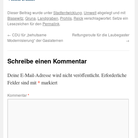
Dieser Beitrag wurde unter
Stadtentwicklung
,
Umwelt
abgelegt und mit
Blasewitz
,
Gruna
,
Landgraben
,
Prohlis
,
Reick
verschlagwortet. Setze ein
Lesezeichen für den
Permalink
.
←
CDU für „behutsame
Rettungsroute für die Laubegaster
Modernisierung“ der Gaslaternen
→
Schreibe einen Kommentar
Deine E-Mail-Adresse wird nicht veröffentlicht.
Erforderliche
*
Felder sind mit
markiert
Kommentar
*