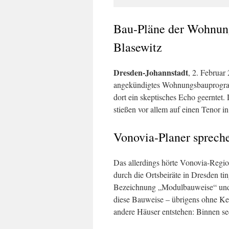
Bau-Pläne der Wohnungs
Blasewitz
Dresden-Johannstadt
, 2. Februar
angekündigtes Wohnungsbauprogramm
dort ein skeptisches Echo geerntet.
stießen vor allem auf einen Tenor i
Vonovia-Planer sprec
Das allerdings hörte Vonovia-Regio
durch die Ortsbeiräte in Dresden ti
Bezeichnung „Modulbauweise“ und v
diese Bauweise – übrigens ohne Kell
andere Häuser entstehen: Binnen sec