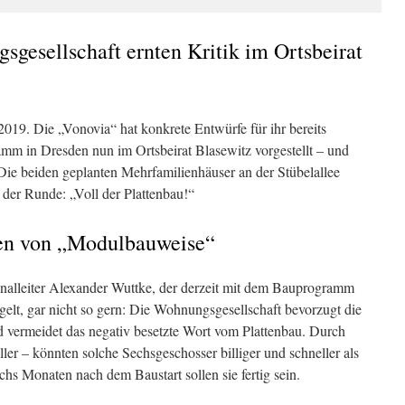
gesellschaft ernten Kritik im Ortsbeirat
 2019. Die „Vonovia“ hat konkrete Entwürfe für ihr bereits
 in Dresden nun im Ortsbeirat Blasewitz vorgestellt – und
 Die beiden geplanten Mehrfamilienhäuser an der Stübelallee
n der Runde: „Voll der Plattenbau!“
hen von „Modulbauweise“
nalleiter Alexander Wuttke, der derzeit mit dem Bauprogramm
ngelt, gar nicht so gern: Die Wohnungsgesellschaft bevorzugt die
ermeidet das negativ besetzte Wort vom Plattenbau. Durch
er – könnten solche Sechsgeschosser billiger und schneller als
hs Monaten nach dem Baustart sollen sie fertig sein.