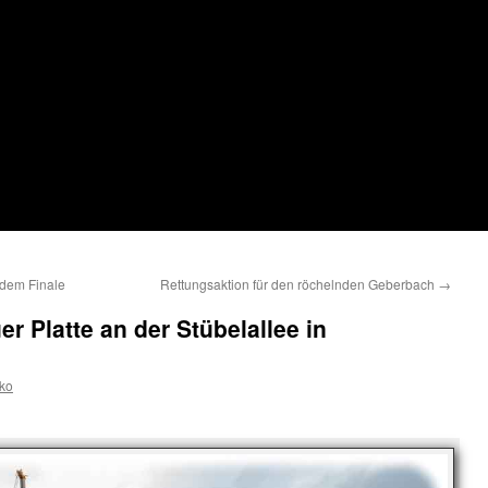
 dem Finale
Rettungsaktion für den röchelnden Geberbach
→
er Platte an der Stübelallee in
ko