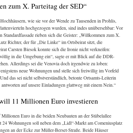
en zum X. Parteitag der SED“
-Hochhäusern, wie sie vor der Wende zu Tausenden in Prohlis,
attenvierteln hochgezogen wurden, sind indes unübersehbar: Vor
en Standardfassade rieben sich die Geister: „Willkommen zum X.
z Richter, der für „Die Linke“ im Ortsbeirat sitzt, die
at Carsten Biesok konnte sich die Ironie nicht verkneifen:
völlig in die Umgebung ein“, sagte er mit Blick auf die DDR-
tehen. Allerdings sei die Venovia doch irgendwie zu loben:
enigstens neue Wohnungen und stelle sich freiwillig im Vorfeld
Und das sei nicht selbstverständlich, betonte Ortsamts-Leiterin
 antworten auf unsere Einladungen glattweg mit einem Nein.“
ill 11 Millionen Euro investieren
f Millionen Euro in die beiden Neubauten an der Stübelallee
mit 24 Wohnungen soll neben dem „Lidl“-Markt am Comeniusplatz
ngen an der Ecke zur Müller-Berset-Straße. Beide Häuser