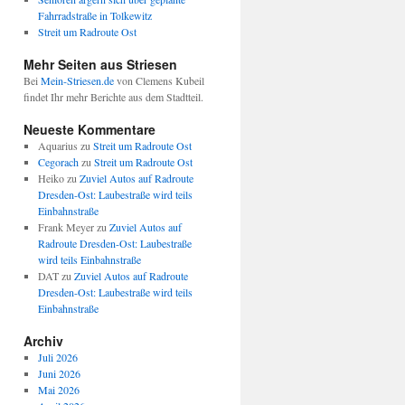
Fahrradstraße in Tolkewitz
Streit um Radroute Ost
Mehr Seiten aus Striesen
Bei
Mein-Striesen.de
von Clemens Kubeil
findet Ihr mehr Berichte aus dem Stadtteil.
Neueste Kommentare
Aquarius
zu
Streit um Radroute Ost
Cegorach
zu
Streit um Radroute Ost
Heiko
zu
Zuviel Autos auf Radroute
Dresden-Ost: Laubestraße wird teils
Einbahnstraße
Frank Meyer
zu
Zuviel Autos auf
Radroute Dresden-Ost: Laubestraße
wird teils Einbahnstraße
DAT
zu
Zuviel Autos auf Radroute
Dresden-Ost: Laubestraße wird teils
Einbahnstraße
Archiv
Juli 2026
Juni 2026
Mai 2026