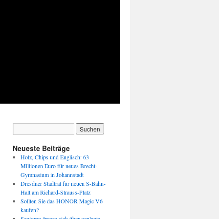
Neueste Beiträge
Holz, Chips und Englisch: 63
Millionen Euro für neues Brecht-
Gymnasium in Johannstadt
Dresdner Stadtrat für neuen S-Bahn-
Halt am Richard-Strauss-Platz
Sollten Sie das HONOR Magic V6
kaufen?
Senioren ärgern sich über geplante