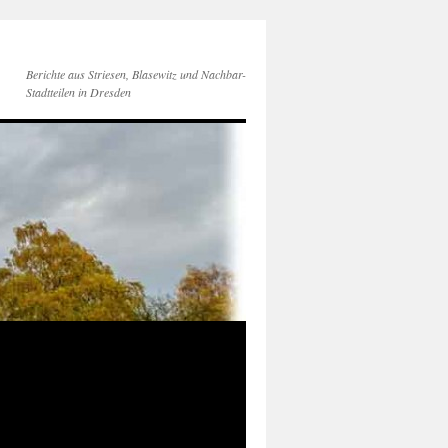
Berichte aus Striesen, Blasewitz und Nachbar-
Stadtteilen in Dresden