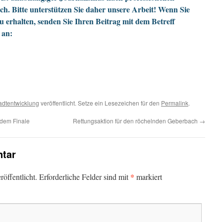
h. Bitte unterstützen Sie daher unsere Arbeit! Wenn Sie
zu erhalten, senden Sie Ihren Beitrag mit dem Betreff
 an:
adtentwicklung
veröffentlicht. Setze ein Lesezeichen für den
Permalink
.
 dem Finale
Rettungsaktion für den röchelnden Geberbach
→
tar
*
öffentlicht.
Erforderliche Felder sind mit
markiert