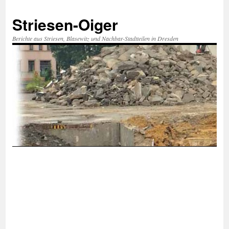
Zum
Inhalt
Striesen-Oiger
springen
Berichte aus Striesen, Blasewitz und Nachbar-Stadtteilen in Dresden