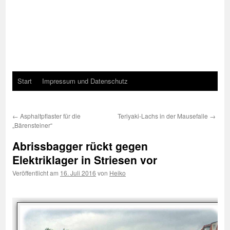
Start
Impressum und Datenschutz
←
Asphaltpflaster für die
Teriyaki-Lachs in der Mausefalle
→
„Bärensteiner“
Abrissbagger rückt gegen
Elektriklager in Striesen vor
Veröffentlicht am
16. Juli 2016
von
Heiko