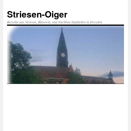
Zum
Inhalt
Striesen-Oiger
springen
Berichte aus Striesen, Blasewitz und Nachbar-Stadtteilen in Dresden