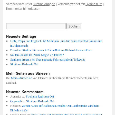
Veröffentlicht unter
Kurzmeldungen
|
Verschlagwortet mit
Gymnasium
|
Kommentar hinterlassen
Neueste Beiträge
Holz, Chips und Englisch: 63 Millionen Euro für neues Brecht-Gymnasium
in Johannstadt
Dresdner Stadtrat für neuen S-Bahn-Halt am Richard-Strauss-Platz
Sollten Sie das HONOR Magic V6 kaufen?
Senioren ärgern sich über geplante Fahrradstraße in Tolkewitz
Streit um Radroute Ost
Mehr Seiten aus Striesen
Bei
Mein-Striesen.de
von Clemens Kubeil findet Ihr mehr Berichte aus dem
Stadtteil.
Neueste Kommentare
Aquarius
zu
Streit um Radroute Ost
Cegorach
zu
Streit um Radroute Ost
Heiko
zu
Zuviel Autos auf Radroute Dresden-Ost: Laubestraße wird teils
Einbahnstraße
Frank Meyer
zu
Zuviel Autos auf Radroute Dresden-Ost: Laubestraße wird