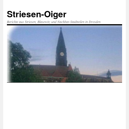
Zum
Inhalt
Striesen-Oiger
springen
Berichte aus Striesen, Blasewitz und Nachbar-Stadtteilen in Dresden