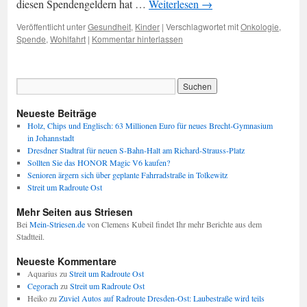
diesen Spendengeldern hat …
Weiterlesen
→
Veröffentlicht unter
Gesundheit
,
Kinder
|
Verschlagwortet mit
Onkologie
,
Spende
,
Wohlfahrt
|
Kommentar hinterlassen
Neueste Beiträge
Holz, Chips und Englisch: 63 Millionen Euro für neues Brecht-Gymnasium
in Johannstadt
Dresdner Stadtrat für neuen S-Bahn-Halt am Richard-Strauss-Platz
Sollten Sie das HONOR Magic V6 kaufen?
Senioren ärgern sich über geplante Fahrradstraße in Tolkewitz
Streit um Radroute Ost
Mehr Seiten aus Striesen
Bei
Mein-Striesen.de
von Clemens Kubeil findet Ihr mehr Berichte aus dem
Stadtteil.
Neueste Kommentare
Aquarius
zu
Streit um Radroute Ost
Cegorach
zu
Streit um Radroute Ost
Heiko
zu
Zuviel Autos auf Radroute Dresden-Ost: Laubestraße wird teils