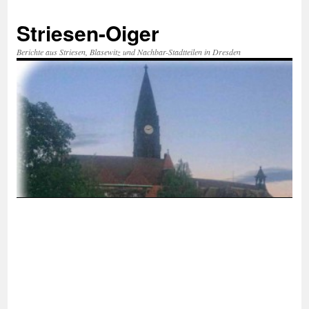
Zum
Inhalt
Striesen-Oiger
springen
Berichte aus Striesen, Blasewitz und Nachbar-Stadtteilen in Dresden