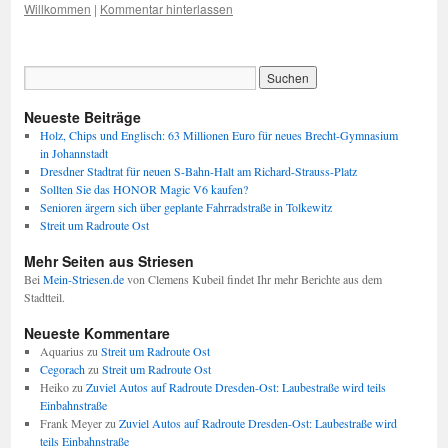
Willkommen
|
Kommentar hinterlassen
Neueste Beiträge
Holz, Chips und Englisch: 63 Millionen Euro für neues Brecht-Gymnasium
in Johannstadt
Dresdner Stadtrat für neuen S-Bahn-Halt am Richard-Strauss-Platz
Sollten Sie das HONOR Magic V6 kaufen?
Senioren ärgern sich über geplante Fahrradstraße in Tolkewitz
Streit um Radroute Ost
Mehr Seiten aus Striesen
Bei
Mein-Striesen.de
von Clemens Kubeil findet Ihr mehr Berichte aus dem
Stadtteil.
Neueste Kommentare
Aquarius
zu
Streit um Radroute Ost
Cegorach
zu
Streit um Radroute Ost
Heiko
zu
Zuviel Autos auf Radroute Dresden-Ost: Laubestraße wird teils
Einbahnstraße
Frank Meyer
zu
Zuviel Autos auf Radroute Dresden-Ost: Laubestraße wird
teils Einbahnstraße