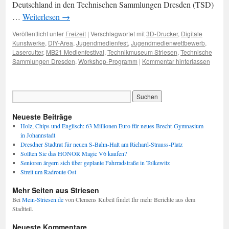
Deutschland in den Technischen Sammlungen Dresden (TSD)
…
Weiterlesen
→
Veröffentlicht unter
Freizeit
|
Verschlagwortet mit
3D-Drucker
,
Digitale
Kunstwerke
,
DIY-Area
,
Jugendmedienfest
,
Jugendmedienwettbewerb
,
Lasercutter
,
MB21 Medienfestival
,
Technikmuseum Striesen
,
Technische
Sammlungen Dresden
,
Workshop-Programm
|
Kommentar hinterlassen
Neueste Beiträge
Holz, Chips und Englisch: 63 Millionen Euro für neues Brecht-Gymnasium
in Johannstadt
Dresdner Stadtrat für neuen S-Bahn-Halt am Richard-Strauss-Platz
Sollten Sie das HONOR Magic V6 kaufen?
Senioren ärgern sich über geplante Fahrradstraße in Tolkewitz
Streit um Radroute Ost
Mehr Seiten aus Striesen
Bei
Mein-Striesen.de
von Clemens Kubeil findet Ihr mehr Berichte aus dem
Stadtteil.
Neueste Kommentare