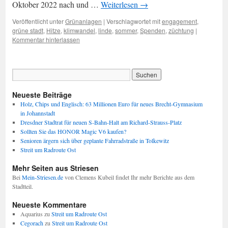
Oktober 2022 nach und …
Weiterlesen
→
Veröffentlicht unter
Grünanlagen
|
Verschlagwortet mit
engagement
,
grüne stadt
,
Hitze
,
klimwandel
,
linde
,
sommer
,
Spenden
,
züchtung
|
Kommentar hinterlassen
Neueste Beiträge
Holz, Chips und Englisch: 63 Millionen Euro für neues Brecht-Gymnasium
in Johannstadt
Dresdner Stadtrat für neuen S-Bahn-Halt am Richard-Strauss-Platz
Sollten Sie das HONOR Magic V6 kaufen?
Senioren ärgern sich über geplante Fahrradstraße in Tolkewitz
Streit um Radroute Ost
Mehr Seiten aus Striesen
Bei
Mein-Striesen.de
von Clemens Kubeil findet Ihr mehr Berichte aus dem
Stadtteil.
Neueste Kommentare
Aquarius
zu
Streit um Radroute Ost
Cegorach
zu
Streit um Radroute Ost