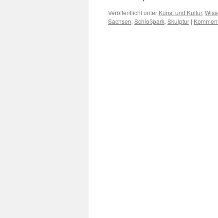
Veröffentlicht unter
Kunst und Kultur
,
Wiss
Sachsen
,
Schloßpark
,
Skulptur
|
Kommenta