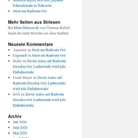
Fahrradstraße in Tolkewitz
Streit um Radroute Ost
Mehr Seiten aus Striesen
Bei
Mein-Striesen.de
von Clemens Kubeil
findet Ihr mehr Berichte aus dem Stadtteil.
Neueste Kommentare
Aquarius
zu
Streit um Radroute Ost
Cegorach
zu
Streit um Radroute Ost
Heiko
zu
Zuviel Autos auf Radroute
Dresden-Ost: Laubestraße wird teils
Einbahnstraße
Frank Meyer
zu
Zuviel Autos auf
Radroute Dresden-Ost: Laubestraße
wird teils Einbahnstraße
DAT
zu
Zuviel Autos auf Radroute
Dresden-Ost: Laubestraße wird teils
Einbahnstraße
Archiv
Juli 2026
Juni 2026
Mai 2026