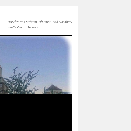
Berichte aus Striesen, Blasewitz und Nachbar-
Stadtteilen in Dresden