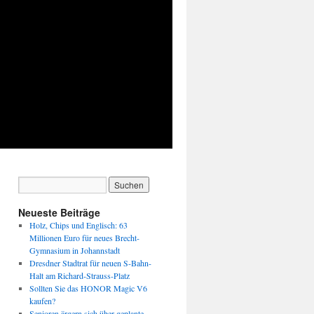
Neueste Beiträge
Holz, Chips und Englisch: 63
Millionen Euro für neues Brecht-
Gymnasium in Johannstadt
Dresdner Stadtrat für neuen S-Bahn-
Halt am Richard-Strauss-Platz
Sollten Sie das HONOR Magic V6
kaufen?
Senioren ärgern sich über geplante