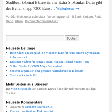
Stadtbezirksbeirat Blasewitz vier Extra-Sitzbänke. Dafür gibt
der Beirat knapp 7200 Euro …
Weiterlesen
→
Veröffentlicht unter
spielplatz
|
Verschlagwortet mit
Bank
,
klettern
,
Park
,
Sand
,
sitzen
|
Kommentar hinterlassen
Neueste Beiträge
Holz, Chips und Englisch: 63 Millionen Euro für neues Brecht-Gymnasium
in Johannstadt
Dresdner Stadtrat für neuen S-Bahn-Halt am Richard-Strauss-Platz
Sollten Sie das HONOR Magic V6 kaufen?
Senioren ärgern sich über geplante Fahrradstraße in Tolkewitz
Streit um Radroute Ost
Mehr Seiten aus Striesen
Bei
Mein-Striesen.de
von Clemens Kubeil findet Ihr mehr Berichte aus dem
Stadtteil.
Neueste Kommentare
Aquarius
zu
Streit um Radroute Ost
Cegorach
zu
Streit um Radroute Ost