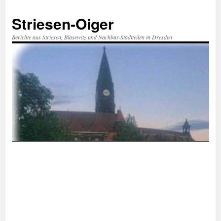
Zum
Inhalt
Striesen-Oiger
springen
Berichte aus Striesen, Blasewitz und Nachbar-Stadtteilen in Dresden