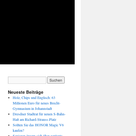
Neueste Beiträge
Holz, Chips und Englisch: 63
Millionen Euro für neues Brecht-
Gymnasium in Johannstadt
Dresdner Stadtrat für neuen S-Bahn-
Halt am Richard-Strauss-Platz
Sollten Sie das HONOR Magic V6
kaufen?
Senioren ärgern sich über geplante