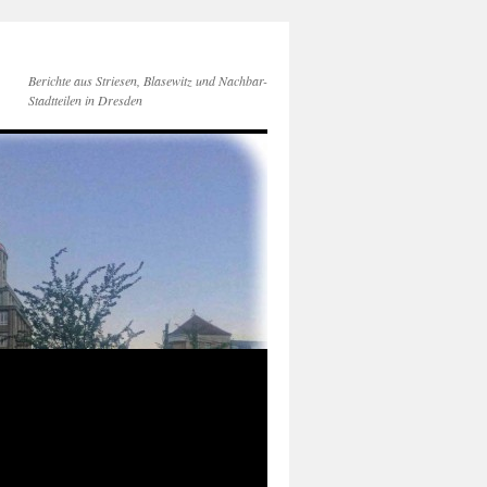
Berichte aus Striesen, Blasewitz und Nachbar-
Stadtteilen in Dresden