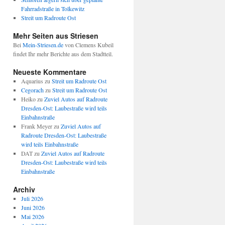
Fahrradstraße in Tolkewitz
Streit um Radroute Ost
Mehr Seiten aus Striesen
Bei
Mein-Striesen.de
von Clemens Kubeil
findet Ihr mehr Berichte aus dem Stadtteil.
Neueste Kommentare
Aquarius
zu
Streit um Radroute Ost
Cegorach
zu
Streit um Radroute Ost
Heiko
zu
Zuviel Autos auf Radroute
Dresden-Ost: Laubestraße wird teils
Einbahnstraße
Frank Meyer
zu
Zuviel Autos auf
Radroute Dresden-Ost: Laubestraße
wird teils Einbahnstraße
DAT
zu
Zuviel Autos auf Radroute
Dresden-Ost: Laubestraße wird teils
Einbahnstraße
Archiv
Juli 2026
Juni 2026
Mai 2026