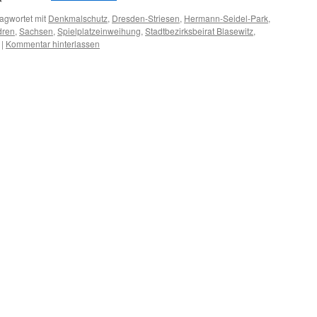
agwortet mit
Denkmalschutz
,
Dresden-Striesen
,
Hermann-Seidel-Park
,
dren
,
Sachsen
,
Spielplatzeinweihung
,
Stadtbezirksbeirat Blasewitz
,
|
Kommentar hinterlassen