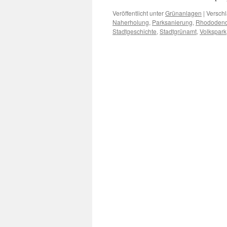
Veröffentlicht unter
Grünanlagen
|
Verschl
Naherholung
,
Parksanierung
,
Rhododen
Stadtgeschichte
,
Stadtgrünamt
,
Volkspark