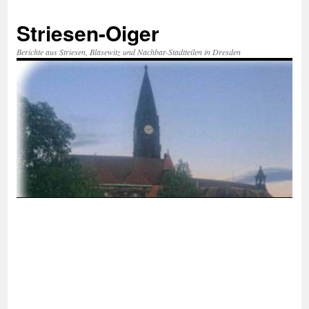
Zum
Inhalt
Striesen-Oiger
springen
Berichte aus Striesen, Blasewitz und Nachbar-Stadtteilen in Dresden