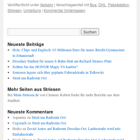
Veröffentlicht unter
Verkehr
|
Verschlagwortet mit
Bus
,
DHL
,
Paketstation
,
Striesen
,
Umleitung
|
Kommentar hinterlassen
Neueste Beiträge
Holz, Chips und Englisch: 63 Millionen Euro für neues Brecht-Gymnasium
in Johannstadt
Dresdner Stadtrat für neuen S-Bahn-Halt am Richard-Strauss-Platz
Sollten Sie das HONOR Magic V6 kaufen?
Senioren ärgern sich über geplante Fahrradstraße in Tolkewitz
Streit um Radroute Ost
Mehr Seiten aus Striesen
Bei
Mein-Striesen.de
von Clemens Kubeil findet Ihr mehr Berichte aus dem
Stadtteil.
Neueste Kommentare
Aquarius
zu
Streit um Radroute Ost
Cegorach
zu
Streit um Radroute Ost
Heiko
zu
Zuviel Autos auf Radroute Dresden-Ost: Laubestraße wird teils
Einbahnstraße
Frank Meyer
zu
Zuviel Autos auf Radroute Dresden-Ost: Laubestraße wird