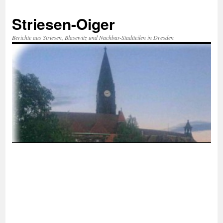
Zum
Inhalt
Striesen-Oiger
springen
Berichte aus Striesen, Blasewitz und Nachbar-Stadtteilen in Dresden