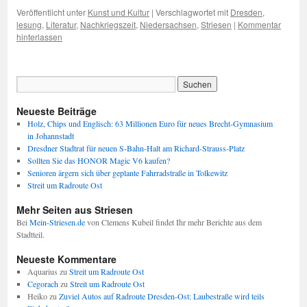
Veröffentlicht unter
Kunst und Kultur
|
Verschlagwortet mit
Dresden
,
lesung
,
Literatur
,
Nachkriegszeit
,
Niedersachsen
,
Striesen
|
Kommentar
hinterlassen
Neueste Beiträge
Holz, Chips und Englisch: 63 Millionen Euro für neues Brecht-Gymnasium
in Johannstadt
Dresdner Stadtrat für neuen S-Bahn-Halt am Richard-Strauss-Platz
Sollten Sie das HONOR Magic V6 kaufen?
Senioren ärgern sich über geplante Fahrradstraße in Tolkewitz
Streit um Radroute Ost
Mehr Seiten aus Striesen
Bei
Mein-Striesen.de
von Clemens Kubeil findet Ihr mehr Berichte aus dem
Stadtteil.
Neueste Kommentare
Aquarius
zu
Streit um Radroute Ost
Cegorach
zu
Streit um Radroute Ost
Heiko
zu
Zuviel Autos auf Radroute Dresden-Ost: Laubestraße wird teils