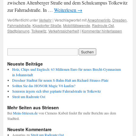
zwischen Altenberger Straße und dem Schulcampus Tolkewitz
zur Fahrradstraße. In …
Weiterlesen
→
Veröffentlicht unter
Verkehr
|
Verschlagwortet mit
Anwohnerinfo
,
Dresden
,
Fahrradstraße
,
Kipsdorfer Straße
,
Mobilitätswende
,
Radroute Ost
,
Stadtplanung
,
Tolkewitz
,
Verkehrssicherheit
|
Kommentar hinterlassen
Neueste Beiträge
Holz, Chips und Englisch: 63 Millionen Euro für neues Brecht-Gymnasium
in Johannstadt
Dresdner Stadtrat für neuen S-Bahn-Halt am Richard-Strauss-Platz
Sollten Sie das HONOR Magic V6 kaufen?
Senioren ärgern sich über geplante Fahrradstraße in Tolkewitz
Streit um Radroute Ost
Mehr Seiten aus Striesen
Bei
Mein-Striesen.de
von Clemens Kubeil findet Ihr mehr Berichte aus dem
Stadtteil.
Neueste Kommentare
Aquarius
zu
Streit um Radroute Ost