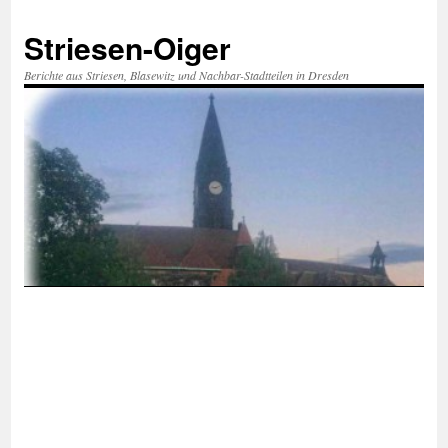
Zum
Inhalt
Striesen-Oiger
springen
Berichte aus Striesen, Blasewitz und Nachbar-Stadtteilen in Dresden