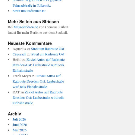
Fahrradstraße in Tolkewitz
Streit um Radroute Ost
Mehr Seiten aus Striesen
Bei
Mein-Striesen.de
von Clemens Kubeil
findet Ihr mehr Berichte aus dem Stadtteil.
Neueste Kommentare
Aquarius
zu
Streit um Radroute Ost
Cegorach
zu
Streit um Radroute Ost
Heiko
zu
Zuviel Autos auf Radroute
Dresden-Ost: Laubestraße wird teils
Einbahnstraße
Frank Meyer
zu
Zuviel Autos auf
Radroute Dresden-Ost: Laubestraße
wird teils Einbahnstraße
DAT
zu
Zuviel Autos auf Radroute
Dresden-Ost: Laubestraße wird teils
Einbahnstraße
Archiv
Juli 2026
Juni 2026
Mai 2026