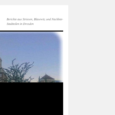
Berichte aus Striesen, Blasewitz und Nachbar-
Stadtteilen in Dresden