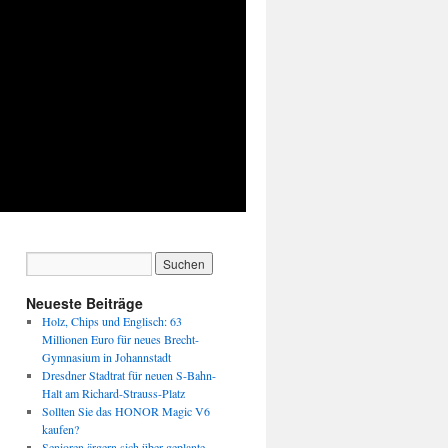
Neueste Beiträge
Holz, Chips und Englisch: 63
Millionen Euro für neues Brecht-
Gymnasium in Johannstadt
Dresdner Stadtrat für neuen S-Bahn-
Halt am Richard-Strauss-Platz
Sollten Sie das HONOR Magic V6
kaufen?
Senioren ärgern sich über geplante