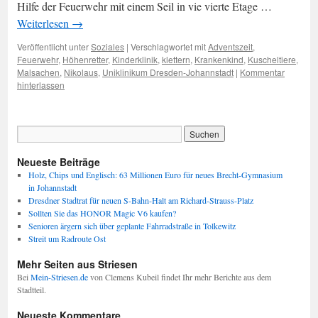
Hilfe der Feuerwehr mit einem Seil in vie vierte Etage …
Weiterlesen
→
Veröffentlicht unter
Soziales
|
Verschlagwortet mit
Adventszeit
,
Feuerwehr
,
Höhenretter
,
Kinderklinik
,
klettern
,
Krankenkind
,
Kuscheltiere
,
Malsachen
,
Nikolaus
,
Uniklinikum Dresden-Johannstadt
|
Kommentar
hinterlassen
Neueste Beiträge
Holz, Chips und Englisch: 63 Millionen Euro für neues Brecht-Gymnasium
in Johannstadt
Dresdner Stadtrat für neuen S-Bahn-Halt am Richard-Strauss-Platz
Sollten Sie das HONOR Magic V6 kaufen?
Senioren ärgern sich über geplante Fahrradstraße in Tolkewitz
Streit um Radroute Ost
Mehr Seiten aus Striesen
Bei
Mein-Striesen.de
von Clemens Kubeil findet Ihr mehr Berichte aus dem
Stadtteil.
Neueste Kommentare