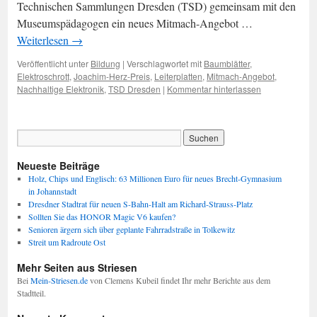
Technischen Sammlungen Dresden (TSD) gemeinsam mit den
Museumspädagogen ein neues Mitmach-Angebot …
Weiterlesen
→
Veröffentlicht unter
Bildung
|
Verschlagwortet mit
Baumblätter
,
Elektroschrott
,
Joachim-Herz-Preis
,
Leiterplatten
,
Mitmach-Angebot
,
Nachhaltige Elektronik
,
TSD Dresden
|
Kommentar hinterlassen
Neueste Beiträge
Holz, Chips und Englisch: 63 Millionen Euro für neues Brecht-Gymnasium
in Johannstadt
Dresdner Stadtrat für neuen S-Bahn-Halt am Richard-Strauss-Platz
Sollten Sie das HONOR Magic V6 kaufen?
Senioren ärgern sich über geplante Fahrradstraße in Tolkewitz
Streit um Radroute Ost
Mehr Seiten aus Striesen
Bei
Mein-Striesen.de
von Clemens Kubeil findet Ihr mehr Berichte aus dem
Stadtteil.