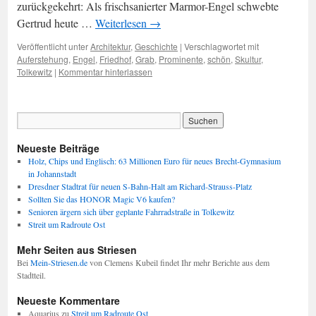
zurückgekehrt: Als frischsanierter Marmor-Engel schwebte
Gertrud heute …
Weiterlesen
→
Veröffentlicht unter
Architektur
,
Geschichte
|
Verschlagwortet mit
Auferstehung
,
Engel
,
Friedhof
,
Grab
,
Prominente
,
schön
,
Skultur
,
Tolkewitz
|
Kommentar hinterlassen
Neueste Beiträge
Holz, Chips und Englisch: 63 Millionen Euro für neues Brecht-Gymnasium
in Johannstadt
Dresdner Stadtrat für neuen S-Bahn-Halt am Richard-Strauss-Platz
Sollten Sie das HONOR Magic V6 kaufen?
Senioren ärgern sich über geplante Fahrradstraße in Tolkewitz
Streit um Radroute Ost
Mehr Seiten aus Striesen
Bei
Mein-Striesen.de
von Clemens Kubeil findet Ihr mehr Berichte aus dem
Stadtteil.
Neueste Kommentare
Aquarius
zu
Streit um Radroute Ost