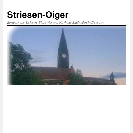
Zum
Inhalt
Striesen-Oiger
springen
Berichte aus Striesen, Blasewitz und Nachbar-Stadtteilen in Dresden