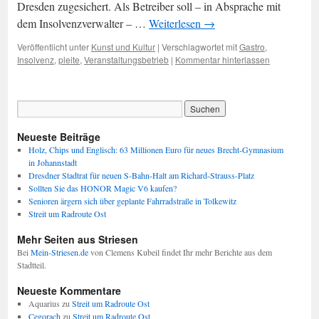
Dresden zugesichert. Als Betreiber soll – in Absprache mit
dem Insolvenzverwalter – …
Weiterlesen
→
Veröffentlicht unter
Kunst und Kultur
|
Verschlagwortet mit
Gastro
,
Insolvenz
,
pleite
,
Veranstaltungsbetrieb
|
Kommentar hinterlassen
Neueste Beiträge
Holz, Chips und Englisch: 63 Millionen Euro für neues Brecht-Gymnasium
in Johannstadt
Dresdner Stadtrat für neuen S-Bahn-Halt am Richard-Strauss-Platz
Sollten Sie das HONOR Magic V6 kaufen?
Senioren ärgern sich über geplante Fahrradstraße in Tolkewitz
Streit um Radroute Ost
Mehr Seiten aus Striesen
Bei
Mein-Striesen.de
von Clemens Kubeil findet Ihr mehr Berichte aus dem
Stadtteil.
Neueste Kommentare
Aquarius
zu
Streit um Radroute Ost
Cegorach
zu
Streit um Radroute Ost