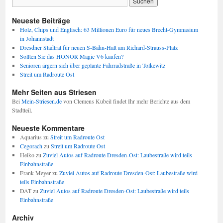
Neueste Beiträge
Holz, Chips und Englisch: 63 Millionen Euro für neues Brecht-Gymnasium
in Johannstadt
Dresdner Stadtrat für neuen S-Bahn-Halt am Richard-Strauss-Platz
Sollten Sie das HONOR Magic V6 kaufen?
Senioren ärgern sich über geplante Fahrradstraße in Tolkewitz
Streit um Radroute Ost
Mehr Seiten aus Striesen
Bei
Mein-Striesen.de
von Clemens Kubeil findet Ihr mehr Berichte aus dem
Stadtteil.
Neueste Kommentare
Aquarius
zu
Streit um Radroute Ost
Cegorach
zu
Streit um Radroute Ost
Heiko
zu
Zuviel Autos auf Radroute Dresden-Ost: Laubestraße wird teils
Einbahnstraße
Frank Meyer
zu
Zuviel Autos auf Radroute Dresden-Ost: Laubestraße wird
teils Einbahnstraße
DAT
zu
Zuviel Autos auf Radroute Dresden-Ost: Laubestraße wird teils
Einbahnstraße
Archiv