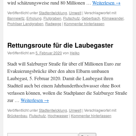
wird schätzungsweise rund 80 Millionen …
Weiterlesen
→
Veröffentlicht unter
Stadtentwicklung
,
Umwelt
|
Verschlagwortet mit
Bannewitz
,
Erholung
,
Flutgraben
,
Flutschutz
,
Geberbach
,
Klimawandel
,
Prohliser Landgraben
,
Radwege
|
Kommentar hinterlassen
Rettungsroute für die Laubegaster
Veröffentlicht am
5. Februar 2020
von
Heiko
Stadt will Salzburger Straße für über elf Millionen Euro zur
Evakuierungsbrücke über den alten Elbarm umbauen
Laubegast, 5. Februar 2020. Damit die Laubegast ihren
Stadtteil auch bei einem Jahrhunderthochwasser ohne Boot
verlassen können, wollen die Stadtplaner die Salzburger Straße
zur …
Weiterlesen
→
Veröffentlicht unter
Stadtentwicklung
,
Umwelt
|
Verschlagwortet mit
Brückenbau
,
Flutschutz
,
Hochwasser
|
Kommentar hinterlassen