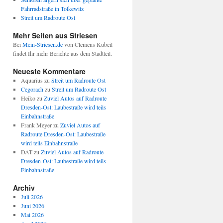
Fahrradstraße in Tolkewitz
Streit um Radroute Ost
Mehr Seiten aus Striesen
Bei
Mein-Striesen.de
von Clemens Kubeil
findet Ihr mehr Berichte aus dem Stadtteil.
Neueste Kommentare
Aquarius
zu
Streit um Radroute Ost
Cegorach
zu
Streit um Radroute Ost
Heiko
zu
Zuviel Autos auf Radroute
Dresden-Ost: Laubestraße wird teils
Einbahnstraße
Frank Meyer
zu
Zuviel Autos auf
Radroute Dresden-Ost: Laubestraße
wird teils Einbahnstraße
DAT
zu
Zuviel Autos auf Radroute
Dresden-Ost: Laubestraße wird teils
Einbahnstraße
Archiv
Juli 2026
Juni 2026
Mai 2026