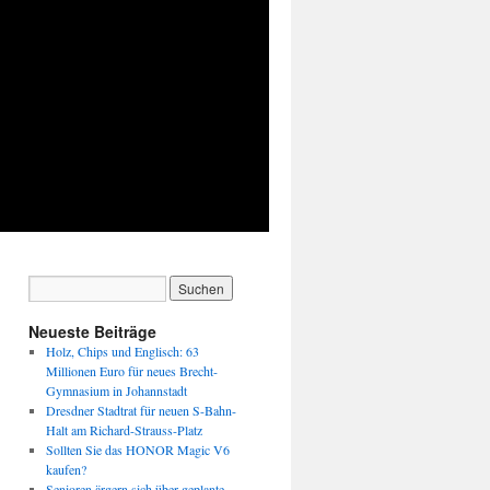
Neueste Beiträge
Holz, Chips und Englisch: 63
Millionen Euro für neues Brecht-
Gymnasium in Johannstadt
Dresdner Stadtrat für neuen S-Bahn-
Halt am Richard-Strauss-Platz
Sollten Sie das HONOR Magic V6
kaufen?
Senioren ärgern sich über geplante