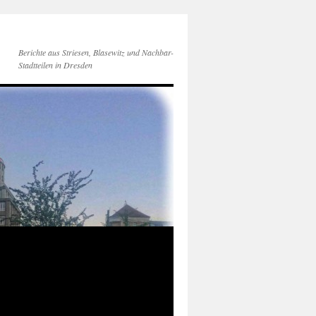
Berichte aus Striesen, Blasewitz und Nachbar-
Stadtteilen in Dresden