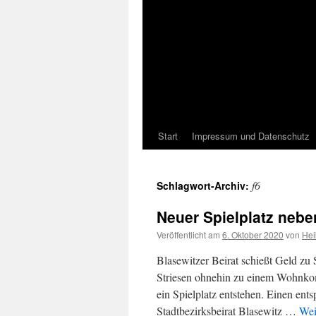
Start
Impressum und Datenschutz
f6
Schlagwort-Archiv:
Neuer Spielplatz neben
Veröffentlicht am
6. Oktober 2020
von
Hei
Blasewitzer Beirat schießt Geld zu S
Striesen ohnehin zu einem Wohnkom
ein Spielplatz entstehen. Einen en
Stadtbezirksbeirat Blasewitz …
Wei