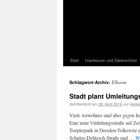
Start
Impressum und Datenschutz
Elbarm
Schlagwort-Archiv:
Stadt plant Umleitung
Veröffentlicht am
28. April 2016
von
Heik
Viele Anwohner sind aber gegen Int
Eine neue Umleitungsstraße auf Zei
Toeplerpark in Dresden-Tolkewitz en
Schulze-Delitzsch-Straße und …
We