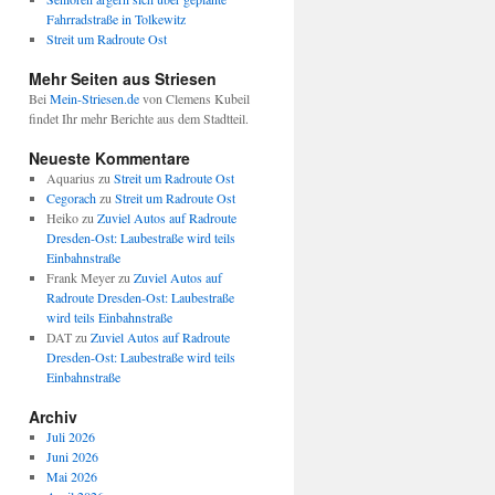
Fahrradstraße in Tolkewitz
Streit um Radroute Ost
Mehr Seiten aus Striesen
Bei
Mein-Striesen.de
von Clemens Kubeil
findet Ihr mehr Berichte aus dem Stadtteil.
Neueste Kommentare
Aquarius
zu
Streit um Radroute Ost
Cegorach
zu
Streit um Radroute Ost
Heiko
zu
Zuviel Autos auf Radroute
Dresden-Ost: Laubestraße wird teils
Einbahnstraße
Frank Meyer
zu
Zuviel Autos auf
Radroute Dresden-Ost: Laubestraße
wird teils Einbahnstraße
DAT
zu
Zuviel Autos auf Radroute
Dresden-Ost: Laubestraße wird teils
Einbahnstraße
Archiv
Juli 2026
Juni 2026
Mai 2026