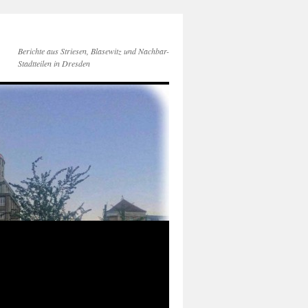
Berichte aus Striesen, Blasewitz und Nachbar-
Stadtteilen in Dresden