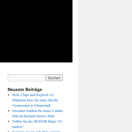
Neueste Beiträge
Holz, Chips und Englisch: 63
Millionen Euro für neues Brecht-
Gymnasium in Johannstadt
Dresdner Stadtrat für neuen S-Bahn-
Halt am Richard-Strauss-Platz
Sollten Sie das HONOR Magic V6
kaufen?
Senioren ärgern sich über geplante