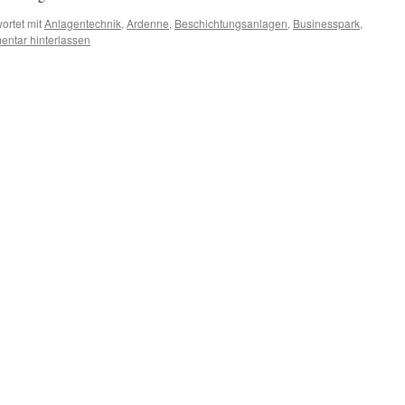
ortet mit
Anlagentechnik
,
Ardenne
,
Beschichtungsanlagen
,
Businesspark
,
ntar hinterlassen