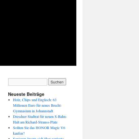
Neueste Beiträge
Holz, Chips und Englisch: 63
Millionen Euro für neues Brecht-
Gymnasium in Johannstadt
Dresdner Stadtrat für neuen S-Bahn-
Halt am Richard-Strauss-Platz
Sollten Sie das HONOR Magic V6
kaufen?
Senioren ärgern sich über geplante