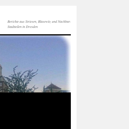
Berichte aus Striesen, Blasewitz und Nachbar-
Stadtteilen in Dresden