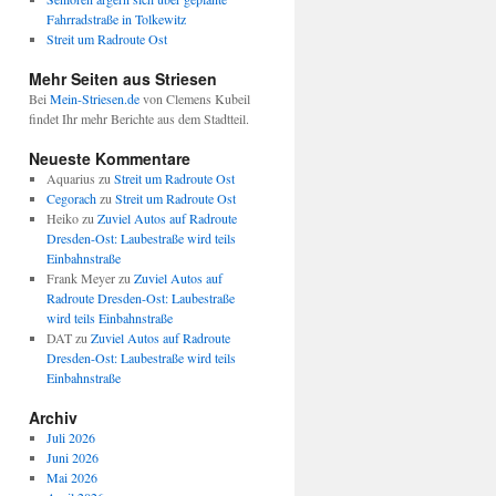
Fahrradstraße in Tolkewitz
Streit um Radroute Ost
Mehr Seiten aus Striesen
Bei
Mein-Striesen.de
von Clemens Kubeil
findet Ihr mehr Berichte aus dem Stadtteil.
Neueste Kommentare
Aquarius
zu
Streit um Radroute Ost
Cegorach
zu
Streit um Radroute Ost
Heiko
zu
Zuviel Autos auf Radroute
Dresden-Ost: Laubestraße wird teils
Einbahnstraße
Frank Meyer
zu
Zuviel Autos auf
Radroute Dresden-Ost: Laubestraße
wird teils Einbahnstraße
DAT
zu
Zuviel Autos auf Radroute
Dresden-Ost: Laubestraße wird teils
Einbahnstraße
Archiv
Juli 2026
Juni 2026
Mai 2026