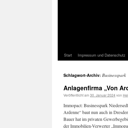
Start
Impressum und Datenschutz
Businesspark
Schlagwort-Archiv:
Anlagenfirma „Von Ard
Veröffentlicht am
30. Januar 2024
von
He
Immopact: Businesspark Niedersedlit
Ardenne“ baut nun auch in Dresden
Bauer hat im privaten Gewerbegebie
der Immobilien-Verwerter „Immopact