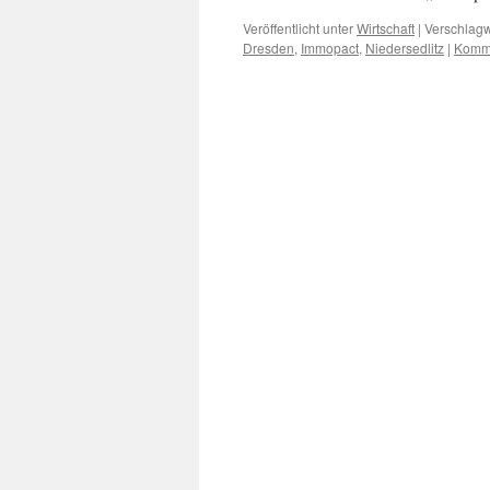
Veröffentlicht unter
Wirtschaft
|
Verschlagw
Dresden
,
Immopact
,
Niedersedlitz
|
Komme