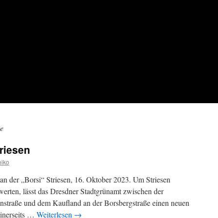
e
triesen
iko
n der „Borsi“ Striesen, 16. Oktober 2023. Um Striesen
werten, lässt das Dresdner Stadtgrünamt zwischen der
dnstraße und dem Kaufland an der Borsbergstraße einen neuen
einerseits …
Weiterlesen
→