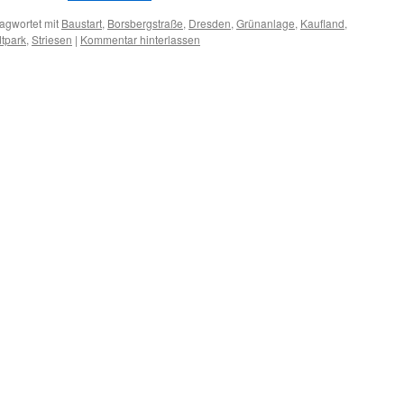
agwortet mit
Baustart
,
Borsbergstraße
,
Dresden
,
Grünanlage
,
Kaufland
,
dtpark
,
Striesen
|
Kommentar hinterlassen