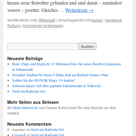
heraus neue Betreiber gefunden und sind damit – zumindest
vorerst – gerettet. Gleiches …
Weiterlesen
→
Veröffentlicht unter
Wirtschaft
|
Verschlagwortet mit
backen
,
Handwerk
,
Rettung
|
Kommentar hinterlassen
Neueste Beiträge
Holz, Chips und Englisch: 63 Millionen Euro für neues Brecht-Gymnasium
in Johannstadt
Dresdner Stadtrat für neuen S-Bahn-Halt am Richard-Strauss-Platz
Sollten Sie das HONOR Magic V6 kaufen?
Senioren ärgern sich über geplante Fahrradstraße in Tolkewitz
Streit um Radroute Ost
Mehr Seiten aus Striesen
Bei
Mein-Striesen.de
von Clemens Kubeil findet Ihr mehr Berichte aus dem
Stadtteil.
Neueste Kommentare
Aquarius
zu
Streit um Radroute Ost
Cegorach
zu
Streit um Radroute Ost