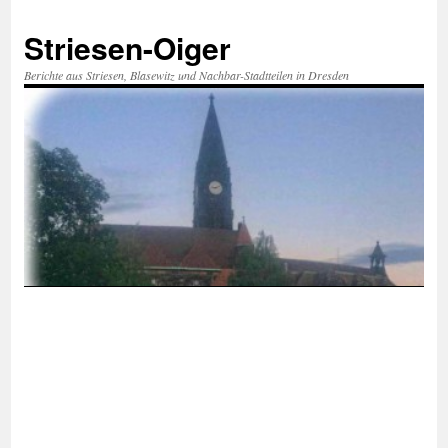
Zum
Inhalt
Striesen-Oiger
springen
Berichte aus Striesen, Blasewitz und Nachbar-Stadtteilen in Dresden