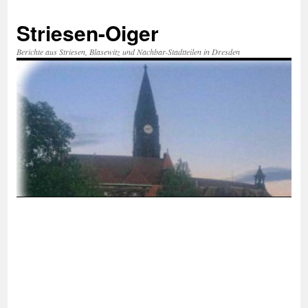
Zum
Inhalt
Striesen-Oiger
springen
Berichte aus Striesen, Blasewitz und Nachbar-Stadtteilen in Dresden