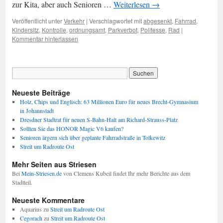
zur Kita, aber auch Senioren …
Weiterlesen
→
Veröffentlicht unter
Verkehr
|
Verschlagwortet mit
abgesenkt
,
Fahrrad
,
Kindersitz
,
Kontrolle
,
ordnungsamt
,
Parkverbot
,
Politesse
,
Rad
|
Kommentar hinterlassen
Neueste Beiträge
Holz, Chips und Englisch: 63 Millionen Euro für neues Brecht-Gymnasium
in Johannstadt
Dresdner Stadtrat für neuen S-Bahn-Halt am Richard-Strauss-Platz
Sollten Sie das HONOR Magic V6 kaufen?
Senioren ärgern sich über geplante Fahrradstraße in Tolkewitz
Streit um Radroute Ost
Mehr Seiten aus Striesen
Bei
Mein-Striesen.de
von Clemens Kubeil findet Ihr mehr Berichte aus dem
Stadtteil.
Neueste Kommentare
Aquarius
zu
Streit um Radroute Ost
Cegorach
zu
Streit um Radroute Ost