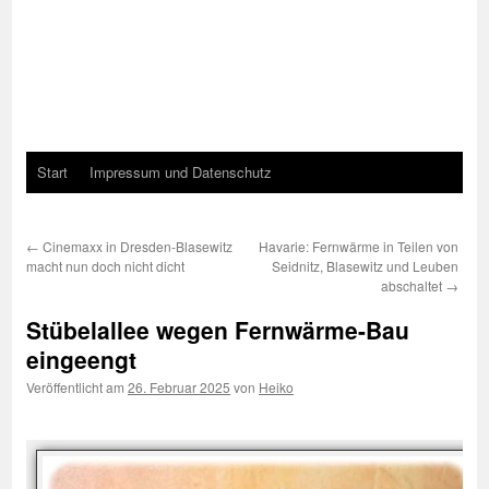
Start
Impressum und Datenschutz
←
Cinemaxx in Dresden-Blasewitz
Havarie: Fernwärme in Teilen von
macht nun doch nicht dicht
Seidnitz, Blasewitz und Leuben
abschaltet
→
Stübelallee wegen Fernwärme-Bau
eingeengt
Veröffentlicht am
26. Februar 2025
von
Heiko