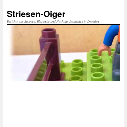
Zum
Inhalt
Striesen-Oiger
springen
Berichte aus Striesen, Blasewitz und Nachbar-Stadtteilen in Dresden