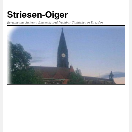
Zum
Inhalt
Striesen-Oiger
springen
Berichte aus Striesen, Blasewitz und Nachbar-Stadtteilen in Dresden