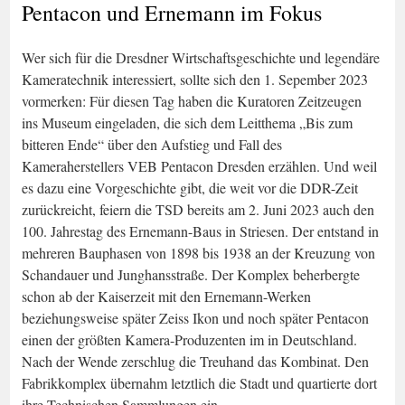
Pentacon und Ernemann im Fokus
Wer sich für die Dresdner Wirtschaftsgeschichte und legendäre
Kameratechnik interessiert, sollte sich den 1. Sepember 2023
vormerken: Für diesen Tag haben die Kuratoren Zeitzeugen
ins Museum eingeladen, die sich dem Leitthema „Bis zum
bitteren Ende“ über den Aufstieg und Fall des
Kameraherstellers VEB Pentacon Dresden erzählen. Und weil
es dazu eine Vorgeschichte gibt, die weit vor die DDR-Zeit
zurückreicht, feiern die TSD bereits am 2. Juni 2023 auch den
100. Jahrestag des Ernemann-Baus in Striesen. Der entstand in
mehreren Bauphasen von 1898 bis 1938 an der Kreuzung von
Schandauer und Junghansstraße. Der Komplex beherbergte
schon ab der Kaiserzeit mit den Ernemann-Werken
beziehungsweise später Zeiss Ikon und noch später Pentacon
einen der größten Kamera-Produzenten im in Deutschland.
Nach der Wende zerschlug die Treuhand das Kombinat. Den
Fabrikkomplex übernahm letztlich die Stadt und quartierte dort
ihre Technischen Sammlungen ein.