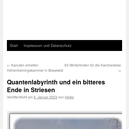
Start
Impressum und Datenschutz
←
Kanuten erhalten
63 Winterlinden für die Karcherallee
Höhentrainingskammer in Blasewitz
→
Quantenlabyrinth und ein bitteres
Ende in Striesen
Veröffentlicht am
6. Januar 2023
von
Heiko