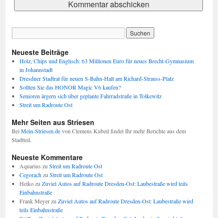
Neueste Beiträge
Holz, Chips und Englisch: 63 Millionen Euro für neues Brecht-Gymnasium
in Johannstadt
Dresdner Stadtrat für neuen S-Bahn-Halt am Richard-Strauss-Platz
Sollten Sie das HONOR Magic V6 kaufen?
Senioren ärgern sich über geplante Fahrradstraße in Tolkewitz
Streit um Radroute Ost
Mehr Seiten aus Striesen
Bei
Mein-Striesen.de
von Clemens Kubeil findet Ihr mehr Berichte aus dem
Stadtteil.
Neueste Kommentare
Aquarius
zu
Streit um Radroute Ost
Cegorach
zu
Streit um Radroute Ost
Heiko
zu
Zuviel Autos auf Radroute Dresden-Ost: Laubestraße wird teils
Einbahnstraße
Frank Meyer
zu
Zuviel Autos auf Radroute Dresden-Ost: Laubestraße wird
teils Einbahnstraße