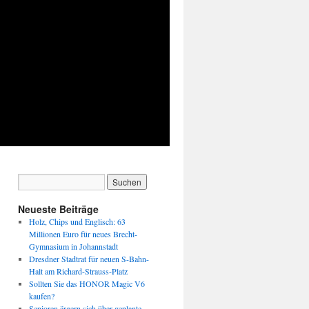
Neueste Beiträge
Holz, Chips und Englisch: 63
Millionen Euro für neues Brecht-
Gymnasium in Johannstadt
Dresdner Stadtrat für neuen S-Bahn-
Halt am Richard-Strauss-Platz
Sollten Sie das HONOR Magic V6
kaufen?
Senioren ärgern sich über geplante