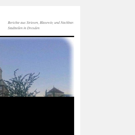
Berichte aus Striesen, Blasewitz und Nachbar-
Stadtteilen in Dresden