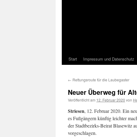
Start
Impressum und Datenschutz
←
Rettungsroute für die Laubegaster
Neuer Überweg für Al
Veröffentlicht am
12. Februar 2020
von
He
Striesen
, 12. Februar 2020. Ein n
es Fußgängern künftig leichter mach
der Stadtbezirks-Beirat Blasewitz 
vorgeschlagen.