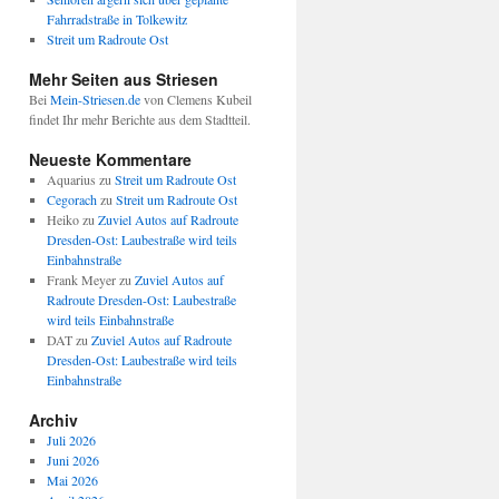
Fahrradstraße in Tolkewitz
Streit um Radroute Ost
Mehr Seiten aus Striesen
Bei
Mein-Striesen.de
von Clemens Kubeil
findet Ihr mehr Berichte aus dem Stadtteil.
Neueste Kommentare
Aquarius
zu
Streit um Radroute Ost
Cegorach
zu
Streit um Radroute Ost
Heiko
zu
Zuviel Autos auf Radroute
Dresden-Ost: Laubestraße wird teils
Einbahnstraße
Frank Meyer
zu
Zuviel Autos auf
Radroute Dresden-Ost: Laubestraße
wird teils Einbahnstraße
DAT
zu
Zuviel Autos auf Radroute
Dresden-Ost: Laubestraße wird teils
Einbahnstraße
Archiv
Juli 2026
Juni 2026
Mai 2026