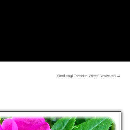
Stadt engt Friedrich-Wieck-Straße ein
→