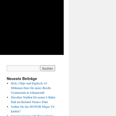
Neueste Beiträge
Holz, Chips und Englisch: 63
Millionen Euro für neues Brecht-
Gymnasium in Johannstadt
Dresdner Stadtrat für neuen S-Bahn-
Halt am Richard-Strauss-Platz
Sollten Sie das HONOR Magic V6
kaufen?
Senioren ärgern sich über geplante