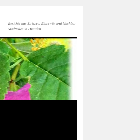
Berichte aus Striesen, Blasewitz und Nachbar-
Stadtteilen in Dresden