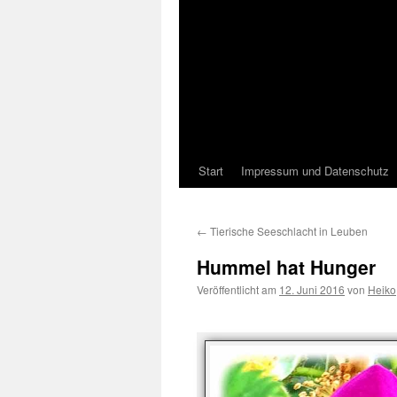
Start
Impressum und Datenschutz
←
Tierische Seeschlacht in Leuben
Hummel hat Hunger
Veröffentlicht am
12. Juni 2016
von
Heiko