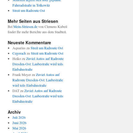
Fahrradstraße in Tolkewitz
Streit um Radroute Ost
Mehr Seiten aus Striesen
Bei
Mein-Striesen.de
von Clemens Kubeil
findet Ihr mehr Berichte aus dem Stadtteil.
Neueste Kommentare
Aquarius
zu
Streit um Radroute Ost
Cegorach
zu
Streit um Radroute Ost
Heiko
zu
Zuviel Autos auf Radroute
Dresden-Ost: Laubestraße wird teils
Einbahnstraße
Frank Meyer
zu
Zuviel Autos auf
Radroute Dresden-Ost: Laubestraße
wird teils Einbahnstraße
DAT
zu
Zuviel Autos auf Radroute
Dresden-Ost: Laubestraße wird teils
Einbahnstraße
Archiv
Juli 2026
Juni 2026
Mai 2026