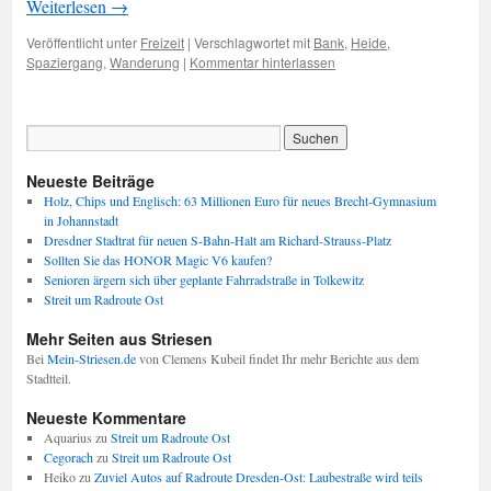
Weiterlesen
→
Veröffentlicht unter
Freizeit
|
Verschlagwortet mit
Bank
,
Heide
,
Spaziergang
,
Wanderung
|
Kommentar hinterlassen
Neueste Beiträge
Holz, Chips und Englisch: 63 Millionen Euro für neues Brecht-Gymnasium
in Johannstadt
Dresdner Stadtrat für neuen S-Bahn-Halt am Richard-Strauss-Platz
Sollten Sie das HONOR Magic V6 kaufen?
Senioren ärgern sich über geplante Fahrradstraße in Tolkewitz
Streit um Radroute Ost
Mehr Seiten aus Striesen
Bei
Mein-Striesen.de
von Clemens Kubeil findet Ihr mehr Berichte aus dem
Stadtteil.
Neueste Kommentare
Aquarius
zu
Streit um Radroute Ost
Cegorach
zu
Streit um Radroute Ost
Heiko
zu
Zuviel Autos auf Radroute Dresden-Ost: Laubestraße wird teils