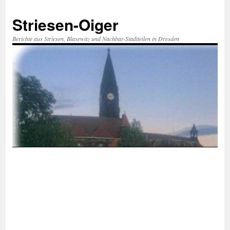
Zum
Inhalt
Striesen-Oiger
springen
Berichte aus Striesen, Blasewitz und Nachbar-Stadtteilen in Dresden