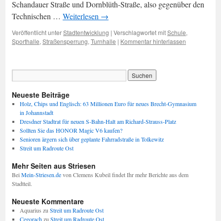
Schandauer Straße und Dornblüth-Straße, also gegenüber den
Technischen …
Weiterlesen
→
Veröffentlicht unter
Stadtentwicklung
|
Verschlagwortet mit
Schule
,
Sporthalle
,
Straßensperrung
,
Turnhalle
|
Kommentar hinterlassen
Neueste Beiträge
Holz, Chips und Englisch: 63 Millionen Euro für neues Brecht-Gymnasium
in Johannstadt
Dresdner Stadtrat für neuen S-Bahn-Halt am Richard-Strauss-Platz
Sollten Sie das HONOR Magic V6 kaufen?
Senioren ärgern sich über geplante Fahrradstraße in Tolkewitz
Streit um Radroute Ost
Mehr Seiten aus Striesen
Bei
Mein-Striesen.de
von Clemens Kubeil findet Ihr mehr Berichte aus dem
Stadtteil.
Neueste Kommentare
Aquarius
zu
Streit um Radroute Ost
Cegorach
zu
Streit um Radroute Ost