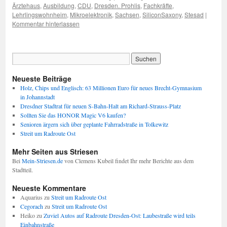
Ärztehaus
,
Ausbildung
,
CDU
,
Dresden. Prohlis
,
Fachkräfte
,
Lehrlingswohnheim
,
Mikroelektronik
,
Sachsen
,
SiliconSaxony
,
Stesad
|
Kommentar hinterlassen
Neueste Beiträge
Holz, Chips und Englisch: 63 Millionen Euro für neues Brecht-Gymnasium
in Johannstadt
Dresdner Stadtrat für neuen S-Bahn-Halt am Richard-Strauss-Platz
Sollten Sie das HONOR Magic V6 kaufen?
Senioren ärgern sich über geplante Fahrradstraße in Tolkewitz
Streit um Radroute Ost
Mehr Seiten aus Striesen
Bei
Mein-Striesen.de
von Clemens Kubeil findet Ihr mehr Berichte aus dem
Stadtteil.
Neueste Kommentare
Aquarius
zu
Streit um Radroute Ost
Cegorach
zu
Streit um Radroute Ost
Heiko
zu
Zuviel Autos auf Radroute Dresden-Ost: Laubestraße wird teils
Einbahnstraße