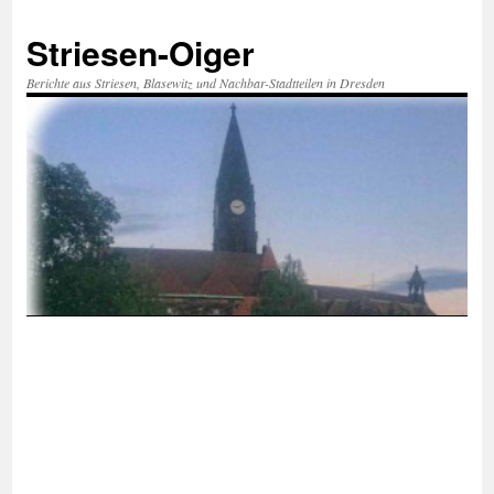
Zum
Inhalt
Striesen-Oiger
springen
Berichte aus Striesen, Blasewitz und Nachbar-Stadtteilen in Dresden