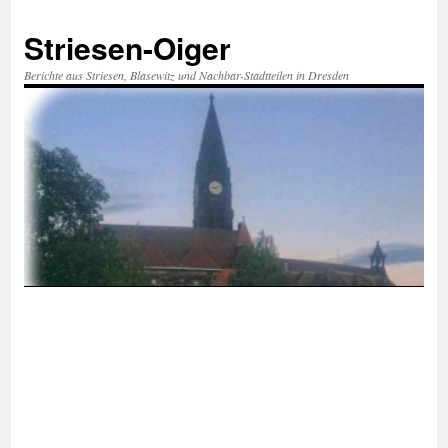
Zum
Inhalt
Striesen-Oiger
springen
Berichte aus Striesen, Blasewitz und Nachbar-Stadtteilen in Dresden