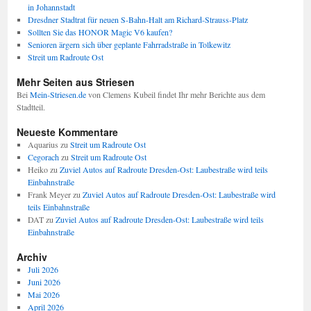
in Johannstadt
Dresdner Stadtrat für neuen S-Bahn-Halt am Richard-Strauss-Platz
Sollten Sie das HONOR Magic V6 kaufen?
Senioren ärgern sich über geplante Fahrradstraße in Tolkewitz
Streit um Radroute Ost
Mehr Seiten aus Striesen
Bei
Mein-Striesen.de
von Clemens Kubeil findet Ihr mehr Berichte aus dem
Stadtteil.
Neueste Kommentare
Aquarius
zu
Streit um Radroute Ost
Cegorach
zu
Streit um Radroute Ost
Heiko
zu
Zuviel Autos auf Radroute Dresden-Ost: Laubestraße wird teils
Einbahnstraße
Frank Meyer
zu
Zuviel Autos auf Radroute Dresden-Ost: Laubestraße wird
teils Einbahnstraße
DAT
zu
Zuviel Autos auf Radroute Dresden-Ost: Laubestraße wird teils
Einbahnstraße
Archiv
Juli 2026
Juni 2026
Mai 2026
April 2026