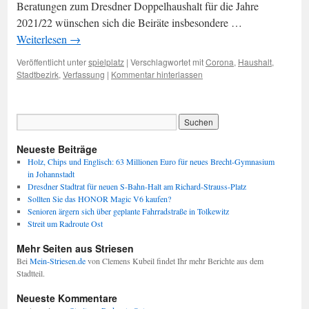
Beratungen zum Dresdner Doppelhaushalt für die Jahre
2021/22 wünschen sich die Beiräte insbesondere …
Weiterlesen
→
Veröffentlicht unter
spielplatz
|
Verschlagwortet mit
Corona
,
Haushalt
,
Stadtbezirk
,
Verfassung
|
Kommentar hinterlassen
Neueste Beiträge
Holz, Chips und Englisch: 63 Millionen Euro für neues Brecht-Gymnasium
in Johannstadt
Dresdner Stadtrat für neuen S-Bahn-Halt am Richard-Strauss-Platz
Sollten Sie das HONOR Magic V6 kaufen?
Senioren ärgern sich über geplante Fahrradstraße in Tolkewitz
Streit um Radroute Ost
Mehr Seiten aus Striesen
Bei
Mein-Striesen.de
von Clemens Kubeil findet Ihr mehr Berichte aus dem
Stadtteil.
Neueste Kommentare