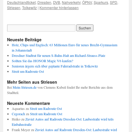
Deutschlandticket
,
Dresden
,
DVB
,
Nahverkehr
,
ÖPNV
,
Sparkurs
,
SPD
,
Striesen
,
Tolkewitz
|
Kommentar hinterlassen
Neueste Beiträge
Holz, Chips und Englisch: 63 Millionen Euro für neues Brecht-Gymnasium
in Johannstadt
Dresdner Stadtrat für neuen S-Bahn-Halt am Richard-Strauss-Platz
Sollten Sie das HONOR Magic V6 kaufen?
Senioren ärgern sich über geplante Fahrradstraße in Tolkewitz
Streit um Radroute Ost
Mehr Seiten aus Striesen
Bei
Mein-Striesen.de
von Clemens Kubeil findet Ihr mehr Berichte aus dem
Stadtteil.
Neueste Kommentare
Aquarius
zu
Streit um Radroute Ost
Cegorach
zu
Streit um Radroute Ost
Heiko
zu
Zuviel Autos auf Radroute Dresden-Ost: Laubestraße wird teils
Einbahnstraße
Frank Meyer
zu
Zuviel Autos auf Radroute Dresden-Ost: Laubestraße wird