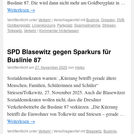
Buslinie 87. Die wird dann nicht mehr am Goldbergplatz in …
Weiterlesen
→
Veröffentlicht unter
Verkehr
|
Verschlagwortet mit
Buslinie
,
Dresden
,
DVB
,
Goldbergplatz
,
Linienkürzung
,
Parkplatz
,
Sparmaßnahme
,
Striesen
,
Tolkewitz
,
Verkehr
|
Kommentar hinterlassen
SPD Blasewitz gegen Sparkurs für
Buslinie 87
Veröffentlicht am
27. November 2025
von
Heiko
Sozialdemokraten warnen: „Kürzung betrifft gerade ältere
Menschen, Familien, Schülerinnen und Schüler“
Striesen/Tolkewitz, 27. November 2025. Auch die Blasewitzer
Sozialdemokraten wollen nicht, dass die Dresdner
Verkehrsbetriebe die Buslinie 87 verkürzen. „Die Kürzung
betrifft die Einwohner von Tolkewitz und Striesen – gerade …
Weiterlesen
→
Veröffentlicht unter
Verkehr
|
Verschlagwortet mit
Blasewitz
,
Buslinie
,