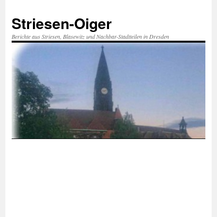
Zum
Inhalt
Striesen-Oiger
springen
Berichte aus Striesen, Blasewitz und Nachbar-Stadtteilen in Dresden