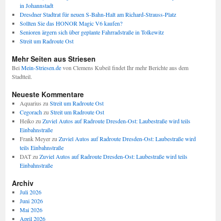
in Johannstadt
Dresdner Stadtrat für neuen S-Bahn-Halt am Richard-Strauss-Platz
Sollten Sie das HONOR Magic V6 kaufen?
Senioren ärgern sich über geplante Fahrradstraße in Tolkewitz
Streit um Radroute Ost
Mehr Seiten aus Striesen
Bei
Mein-Striesen.de
von Clemens Kubeil findet Ihr mehr Berichte aus dem
Stadtteil.
Neueste Kommentare
Aquarius
zu
Streit um Radroute Ost
Cegorach
zu
Streit um Radroute Ost
Heiko
zu
Zuviel Autos auf Radroute Dresden-Ost: Laubestraße wird teils
Einbahnstraße
Frank Meyer
zu
Zuviel Autos auf Radroute Dresden-Ost: Laubestraße wird
teils Einbahnstraße
DAT
zu
Zuviel Autos auf Radroute Dresden-Ost: Laubestraße wird teils
Einbahnstraße
Archiv
Juli 2026
Juni 2026
Mai 2026
April 2026