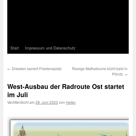
Start
Impressum und Datenschutz
←
Dresden saniert Friedensplatz
Riesige Matheblume blüht bald in
Pillnitz
→
West-Ausbau der Radroute Ost startet
im Juli
Veröffentlicht am
28. Juni 2023
von
Heiko